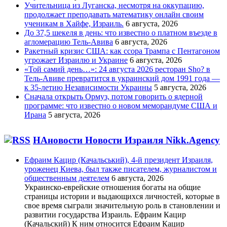
Учительница из Луганска, несмотря на оккупацию,
продолжает преподавать математику онлайн своим
ученикам в Хайфе, Израиль.
6 августа, 2026
До 37,5 шекеля в день: что известно о платном въезде в
агломерацию Тель-Авива
6 августа, 2026
Ракетный кризис США: как ссора Трампа с Пентагоном
угрожает Израилю и Украине
6 августа, 2026
«Той самий день…»: 24 августа 2026 ресторан Sho? в
Тель-Авиве превратится в украинский дом 1991 года —
к 35-летию Независимости Украины
5 августа, 2026
Сначала открыть Ормуз, потом говорить о ядерной
программе: что известно о новом меморандуме США и
Ирана
5 августа, 2026
НАновости Новости Израиля Nikk.Agency
Ефраим Кацир (Качальський), 4-й президент Израиля,
уроженец Киева, был также писателем, журналистом и
общественным деятелем
6 августа, 2026
Украинско-еврейские отношения богаты на общие
страницы истории и выдающихся личностей, которые в
свое время сыграли значительную роль в становлении и
развитии государства Израиль. Ефраим Кацир
(Качальский) К ним относится Ефраим Кацир