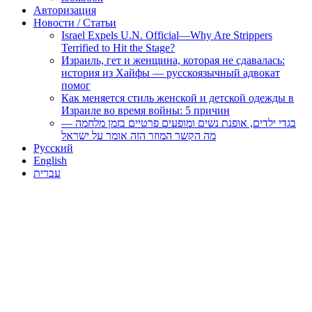
Авторизация
Новости / Статьи
Israel Expels U.N. Official—Why Are Strippers
Terrified to Hit the Stage?
Израиль, гет и женщина, которая не сдавалась:
история из Хайфы — русскоязычный адвокат
помог
Как меняется стиль женской и детской одежды в
Израиле во время войны: 5 причин
בגדי ילדים, אופנת נשים ומופעים פרטיים בזמן מלחמה —
מה הקשר המוזר הזה אומר על ישראל
Русский
English
עברית