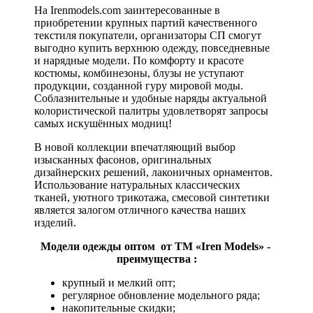
На Irenmodels.com заинтересованные в
приобретении крупных партий качественного
текстиля покупатели, организаторы СП смогут
выгодно купить верхнюю одежду, повседневные
и нарядные модели. По комфорту и красоте
костюмы, комбинезоны, блузы не уступают
продукции, созданной гуру мировой моды.
Соблазнительные и удобные наряды актуальной
колористической палитры удовлетворят запросы
самых искушённых модниц!
В новой коллекции впечатляющий выбор
изысканных фасонов, оригинальных
дизайнерских решений, лаконичных орнаментов.
Использование натуральных классических
тканей, уютного трикотажа, смесовой синтетики
является залогом отличного качества наших
изделий.
Модели одежды оптом от ТМ «Iren Models» -
преимущества :
крупный и мелкий опт;
регулярное обновление модельного ряда;
накопительные скидки;