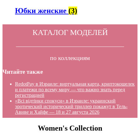
Юбки женские
(3)
КАТАЛОГ МОДЕЛЕЙ
по коллекциям
Читайте также
RedotPay в Израиле: виртуальная карта, криптокошелек
и платежи по всему миру — что важно знать перед
регистрацией
«Всі відтінки спокуси» в Израиле: украинский
эротический исторический триллер покажут в Тель-
Авиве и Хайфе — 18 и 27 августа 2026
Women's Collection